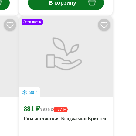
В корзину
Эксклюзив
–30 °
881 ₽
- 77 %
3 830 ₽
Роза английская Бенджамин Бриттен