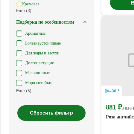
В
Кремовая
Ещё (3)
Подборка по особенностям
Ароматные
Болезнеустойчивые
Для жары и засухи
Долгоцветущие
Малошипные
Морозостойкие
Ещё (5)
–30 °
881 ₽
3 830 
Роза англий