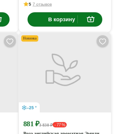
5
7 отзывов
В корзину
Новинка
–25 °
881 ₽
- 77 %
3 830 ₽
Роза английская ароматная Эмили