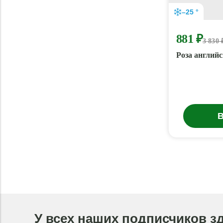
–25 °
881 ₽
3 830 
Роза англий
В
У всех наших подписчиков з