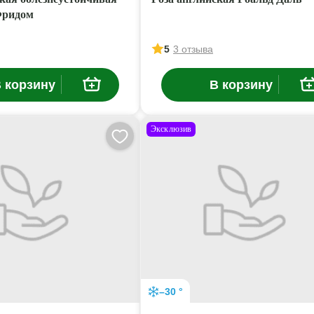
Фридом
5
3 отзыва
 корзину
В корзину
Эксклюзив
–30 °