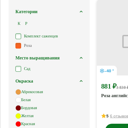
Категории
К
Р
Комплект саженцев
Роза
Место выращивания
Сад
–40 °
Окраска
881 ₽
3 830 
Абрикосовая
Роза англий
Белая
Бордовая
Желтая
5
6 отзыво
Красная