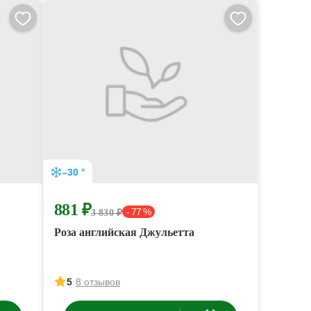
–30 °
881 ₽
- 77 %
3 830 ₽
Роза английская Джульетта
5
8 отзывов