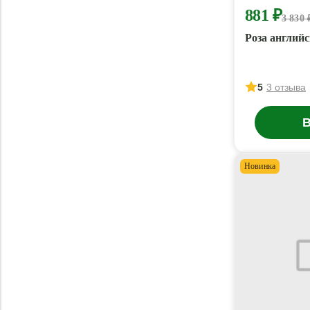
881 ₽
3 830 
Роза англий
5
3 отзыва
В
Новинка