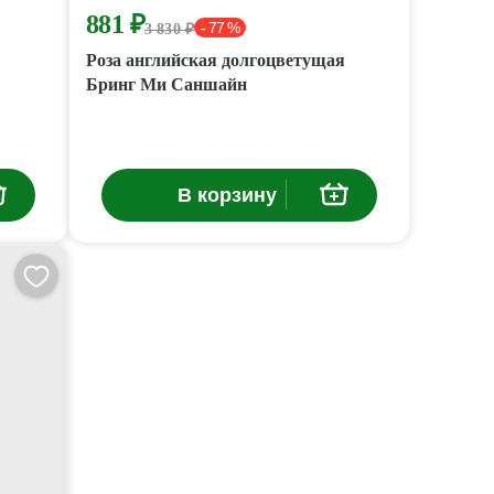
881 ₽
- 77 %
3 830 ₽
Роза английская долгоцветущая
Бринг Ми Саншайн
В корзину