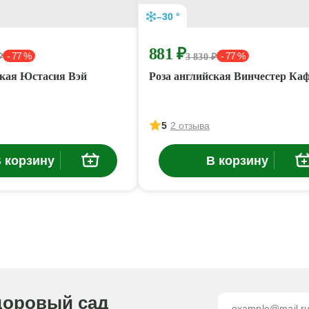
–30 °
881 ₽
- 77 %
- 77 %
₽
3 830 ₽
ская Юстасия Вэй
Роза английская Винчестер Ка
5
2 отзыва
 корзину
В корзину
доровый сад