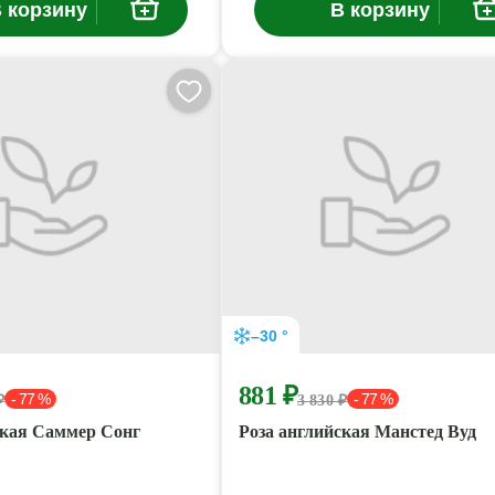
 корзину
В корзину
–30 °
881 ₽
- 77 %
- 77 %
₽
3 830 ₽
ская Саммер Сонг
Роза английская Манстед Вуд