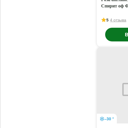
Спирит оф 
5
4 отзыва
В
–30 °