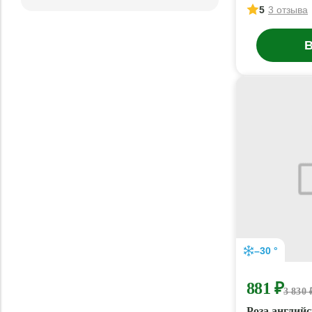
5
3 отзыва
В
–30 °
881 ₽
3 830 
Роза англий