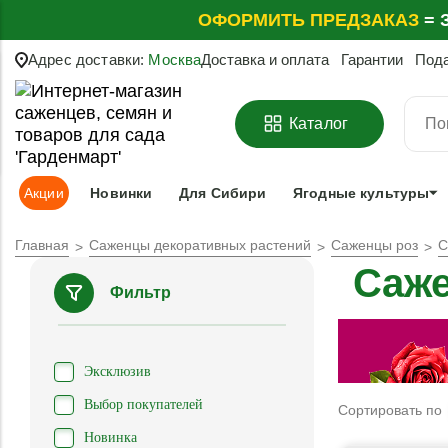
ОФОРМИТЬ
ПРЕДЗАКАЗ
=
З
Адрес доставки:
Москва
Доставка и оплата
Гарантии
Под
Каталог
Акции
Новинки
Для Сибири
Ягодные культуры
Главная
Саженцы декоративных растений
Саженцы роз
С
Саже
Фильтр
Эксклюзив
Выбор покупателей
Сортировать по
Новинка