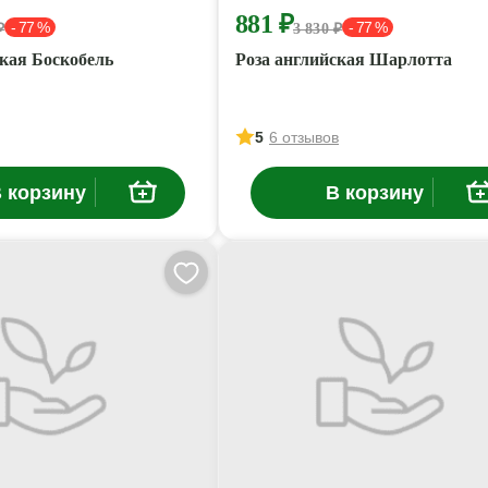
881 ₽
- 77 %
- 77 %
₽
3 830 ₽
ская Боскобель
Роза английская Шарлотта
5
6 отзывов
 корзину
В корзину