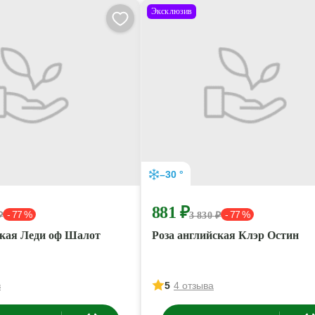
Эксклюзив
–30 °
881 ₽
- 77 %
- 77 %
₽
3 830 ₽
ская Леди оф Шалот
Роза английская Клэр Остин
в
5
4 отзыва