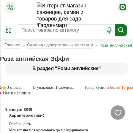
=
ОФОРМИТЬ
ЗАБРОНИРОВАТЬ
ПРЕДЗАКАЗ
ЛУЧШЕЕ
Главная
Саженцы декоративных растений
Роза английска
Роза английская Эффи
В раздел "Розы английские"
5
3
отзыва
В упаковке:
1 саженец
Товар купили
более 10 раз
Нет в наличии
Нет в
Артикул: 8839
наличии
Характеристики:
Особенность
Меняет цвет от кремового до мандаринового