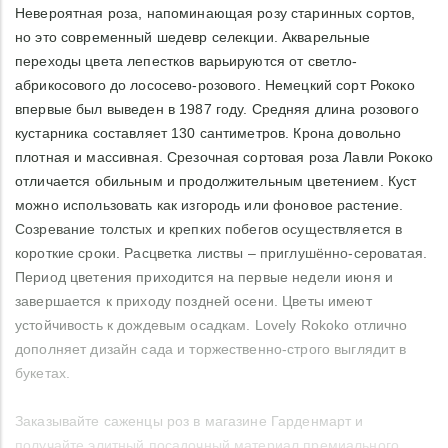
Невероятная роза, напоминающая розу старинных сортов,
но это современный шедевр селекции. Акварельные
переходы цвета лепестков варьируются от светло-
абрикосового до лососево-розового. Немецкий сорт Рококо
впервые был выведен в 1987 году. Средняя длина розового
кустарника составляет 130 сантиметров. Крона довольно
плотная и массивная. Срезочная сортовая роза Лавли Рококо
отличается обильным и продолжительным цветением. Куст
можно использовать как изгородь или фоновое растение.
Созревание толстых и крепких побегов осуществляется в
короткие сроки. Расцветка листвы – приглушённо-сероватая.
Период цветения приходится на первые недели июня и
завершается к приходу поздней осени. Цветы имеют
устойчивость к дождевым осадкам. Lovely Rokoko отлично
дополняет дизайн сада и торжественно-строго выглядит в
букетах.
Заказывайте саженцы роз в магазине Гарденмарт и
получайте элитный посадочный материал премиального