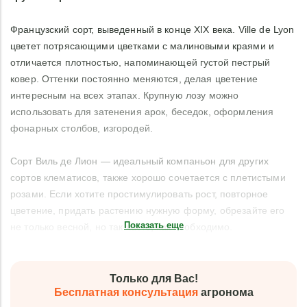
Французский сорт, выведенный в конце XIX века. Ville de Lyon
цветет потрясающими цветками с малиновыми краями и
отличается плотностью, напоминающей густой пестрый
ковер. Оттенки постоянно меняются, делая цветение
интересным на всех этапах. Крупную лозу можно
использовать для затенения арок, беседок, оформления
фонарных столбов, изгородей.
Сорт Виль де Лион — идеальный компаньон для других
сортов клематисов, также хорошо сочетается с плетистыми
розами. Если хотите простимулировать рост, повторное
цветение, придать растению нужную форму, обрезайте его
Показать еще
не только весной, но так часто, как необходимо.
Только для Вас!
Бесплатная консультация
агронома