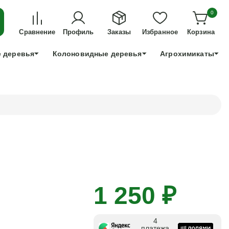
ДЛЯ ТЕХ, КТО УСПЕЕТ!
0
+7 991 898 83 30
Сравнение
Профиль
Заказы
Избранное
Корзина
 деревья
Колоновидные деревья
Агрохимикаты
1 250 ₽
4
платежа