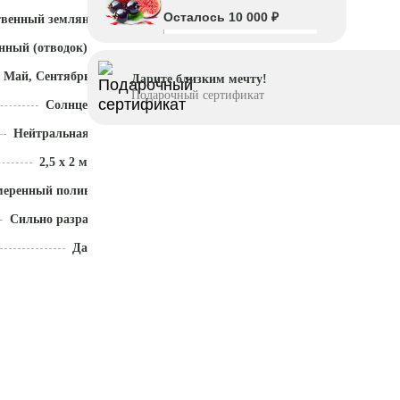
Осталось 10 000 ₽
твенный земляной ком
нный (отводок)
 Май, Сентябрь - Октябрь
Дарите близким мечту!
Подарочный сертификат
Солнце
Нейтральная (5,5 - 7)
2,5 x 2 м
меренный полив
Сильно разрастается
Да