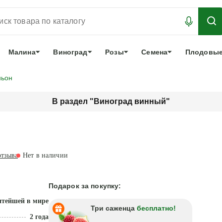
АБРОНИРОВАТЬ
ЛУЧШЕЕ
арочный сертификат
О нас
Еще
Малина
Виноград
Розы
Семена
Плодовые
ньон
В раздел "Виноград винный"
тзыва
Нет в наличии
Подарок за покупку:
итейшей в мире
Три саженца
бесплатно!
2 года