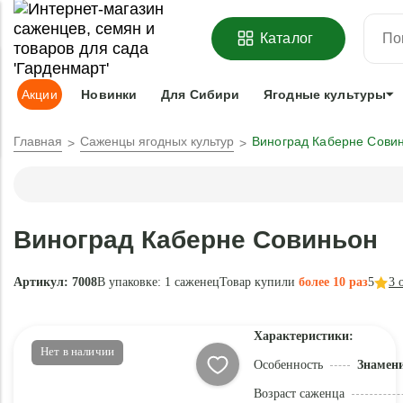
ОФОРМИТЬ
ПРЕДЗАКАЗ
=
З
Каталог
Адрес доставки:
Москва
Доставка и оплата
Гарантии
Под
Акции
Новинки
Для Сибири
Ягодные культуры
Главная
Саженцы ягодных культур
Виноград Каберне Сови
Виноград Каберне Совиньон
Артикул: 7008
В упаковке:
1 саженец
Товар купили
более 10 раз
5
3
о
Характеристики:
Нет в наличии
Особенность
Знамен
Возраст саженца