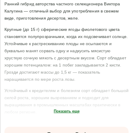
Ранний гибрид авторства частного селекционера Виктора
Калугина — отличный выбор для употребления в свежем
виде, приготовления десертов, желе.
Крупные (до 15 г) сферические ягоды фиолетового цвета
становятся полупрозрачными, когда их подсвечивает солнце.
Устойчивые к растрескиванию плоды не осыпаются и
буквально манят сорвать одну и надкусить мясистую
хрусткую сочную мякоть с десертным вкусом. Сорт обладает
хорошим потенциалом: на 1 побег закладывается 2 кисти.
Грозди достигают массы до 1,5 кг — показатель
наращивается по мере роста лозы.
Устойчивый к вредителям и болезням сорт обладает большой
силой роста, хорошим вызреванием и подходит для
выращивания в промышленных масштабах практически в
Показать еще
любом регионе.