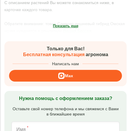
С описанием растений Вы можете ознакомиться ниже, в
карточке каждого товара.
Обратите внимание: товар Сливово-вишневый гибрид Омская
Показать еще
ночка нуждается в опылителе
Вишня Бессея
.
Только для Вас!
Бесплатная консультация
агронома
Написать нам
Max
Нужна помощь с оформлением заказа?
Оставьте свой номер телефона и мы свяжемся с Вами
в ближайшее время
*
Имя