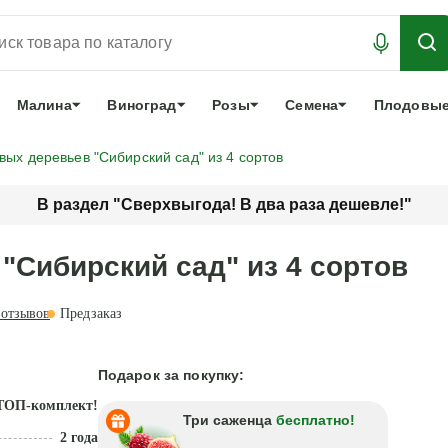
АБРОНИРОВАТЬ
ЛУЧШЕЕ
арочный сертификат
О нас
Еще
Малина
Виноград
Розы
Семена
Плодовые
вых деревьев "Сибирский сад" из 4 сортов
В раздел "Сверхвыгода! В два раза дешевле!"
"Сибирский сад" из 4 сортов
отзывов
Предзаказ
Подарок за покупку:
ТОП-комплект!
Три саженца
бесплатно!
2 года