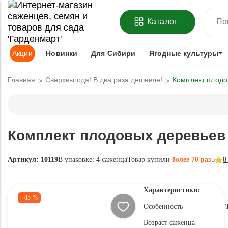
ОФОРМИТЬ
ПРЕДЗАКАЗ
=
З
Каталог
Адрес доставки:
Москва
Доставка и оплата
Гарантии
Под
Акции
Новинки
Для Сибири
Ягодные культуры
Главная
Сверхвыгода! В два раза дешевле!
Комплект плодо
Комплект плодовых деревьев 
Артикул: 10119
В упаковке:
4 саженца
Товар купили
более 70 раз
5
8
Характеристики:
- 85 %
Особенность
Возраст саженца