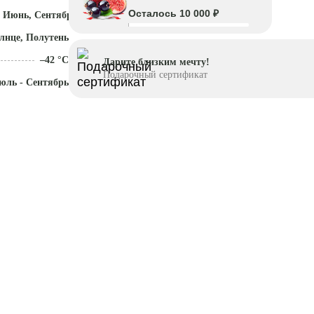
Осталось 10 000 ₽
 Июнь, Сентябрь - Ноябрь
лнце, Полутень
–42 °C
Дарите близким мечту!
Подарочный сертификат
юль - Сентябрь