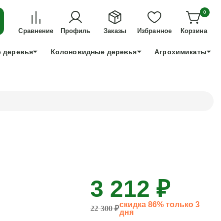
ДЛЯ ТЕХ, КТО УСПЕЕТ!
0
+7 991 898 83 30
Сравнение
Профиль
Заказы
Избранное
Корзина
 деревья
Колоновидные деревья
Агрохимикаты
3 212 ₽
скидка 86% только 3
22 300 ₽
дня