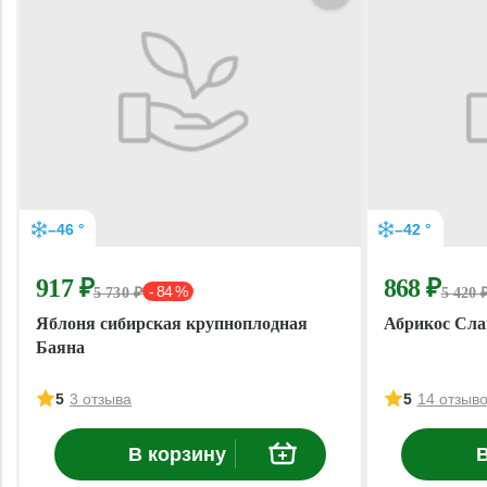
–46 °
–42 °
917 ₽
868 ₽
- 84 %
5 730 ₽
5 420 
Яблоня сибирская крупноплодная
Абрикос Сла
Баяна
5
3 отзыва
5
14 отзыв
В корзину
В