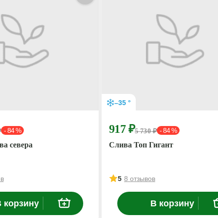
–35 °
917 ₽
- 84 %
- 84 %
₽
5 730 ₽
ва севера
Слива Топ Гигант
ов
5
8 отзывов
 корзину
В корзину