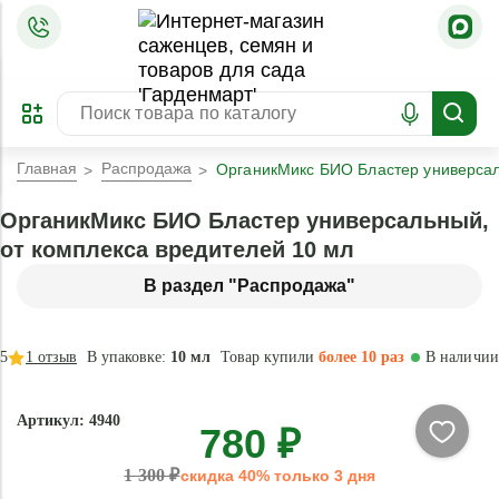
=
ОФОРМИТЬ
ЗАБРОНИРОВАТЬ
ПРЕДЗАКАЗ
ЛУЧШЕЕ
Главная
Распродажа
ОрганикМикс БИО Бластер универсал
ОрганикМикс БИО Бластер универсальный,
от комплекса вредителей 10 мл
В раздел "Распродажа"
5
1
отзыв
В упаковке:
10 мл
Товар купили
более 10 раз
В наличии
- 40 %
Артикул: 4940
780 ₽
Натурально
1 300 ₽
скидка 40% только 3 дня