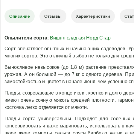
Описание
Отзывы
Характеристики
Ста
Опылители сорта:
Вишня сладкая Норд Стар
Сорт впечатляет опытных и начинающих садоводов. Ура
многих сортов. Это отличный выбор не только для средн
Выносливое невысокое (до 1,8 м) растение представля
урожая. А он большой — до 7 кг с одного деревца. Пр
зимостойкостью и цветет в начале июня, чем успешно с
Плоды, созревающие в конце июля, крепко и долго держа
имеют очень сочную мякоть средней плотности, гармон
косточка легко отделяется от мякоти.
Плоды сорта универсальны. Подходят для соленых и
консервировать и даже мариновать, использовать в ка
пюре, желе, компоты, сальса, соусы барбекю, чатни, а