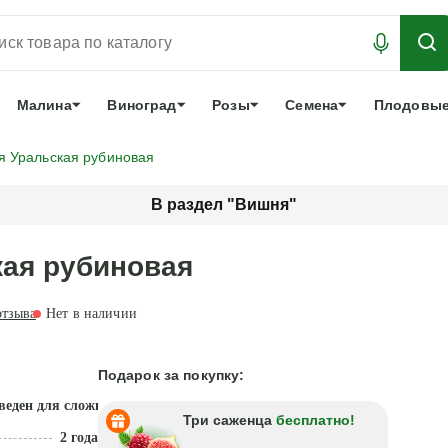
АБРОНИРОВАТЬ
ЛУЧШЕЕ
арочный сертификат
О нас
Еще
Малина
Виноград
Розы
Семена
Плодовые
я Уральская рубиновая
В раздел "Вишня"
кая рубиновая
тзыва
Нет в наличии
Подарок за покупку:
веден для сложных климатических зон
Три саженца
бесплатно!
2 года