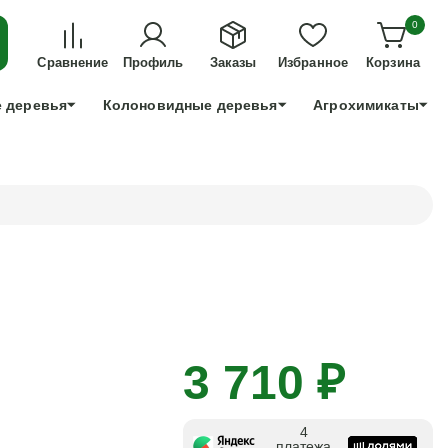
ДЛЯ ТЕХ, КТО УСПЕЕТ!
0
+7 991 898 83 30
Сравнение
Профиль
Заказы
Избранное
Корзина
 деревья
Колоновидные деревья
Агрохимикаты
3 710 ₽
4
платежа