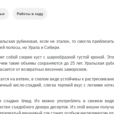
тьи
Работы в саду
льская рубиновая, если не эталон, то смогла приблизит
ей полосы, но Урала и Сибири.
ет собой скорее куст с шарообразной густой кроной. Эт
ичем такие объемы сохраняются до 25 лет. Уральская ру
пасается от возвратных весенних заморозков.
тся на ветвях, в спелом виде устойчивы к растрескиванию
ичный кисло-сладкий, слегка терпкий вкус с легкими но
 сладких блюд. Их можно употреблять в свежем виде,
честве съедобного декора десертов. Из этой вишни полу
 терпковатый вишневый сок станет особым ингредиентом дл