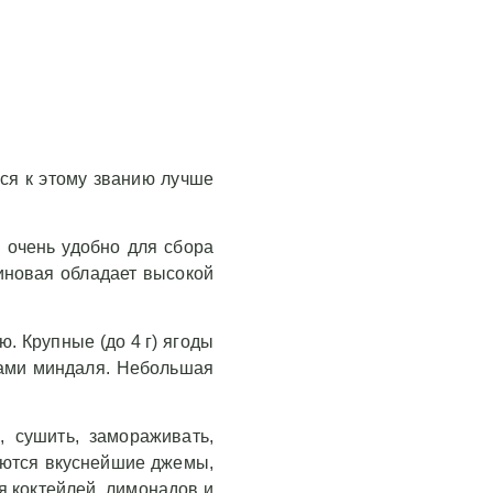
ься к этому званию лучше
о очень удобно для сбора
биновая обладает высокой
. Крупные (до 4 г) ягоды
тками миндаля. Небольшая
 сушить, замораживать,
чаются вкуснейшие джемы,
я коктейлей, лимонадов и