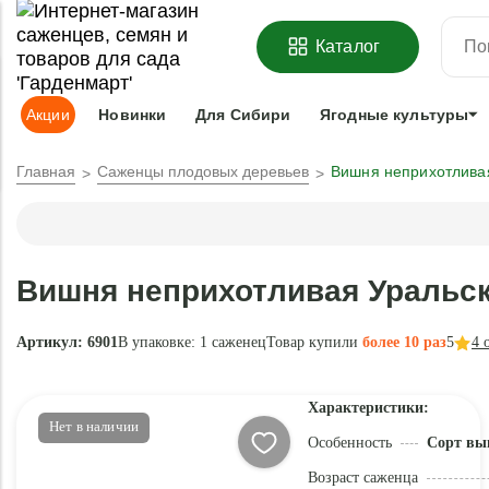
ОФОРМИТЬ
ПРЕДЗАКАЗ
=
З
Каталог
Адрес доставки:
Москва
Доставка и оплата
Гарантии
Под
Акции
Новинки
Для Сибири
Ягодные культуры
Главная
Саженцы плодовых деревьев
Вишня неприхотлива
Вишня неприхотливая Уральс
Артикул: 6901
В упаковке:
1 саженец
Товар купили
более 10 раз
5
4
о
Характеристики:
Нет в наличии
Особенность
Сорт вы
Возраст саженца