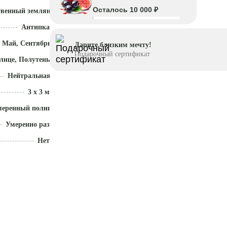
Осталось 10 000 ₽
твенный земляной ком
Антипка
 Май, Сентябрь - Ноябрь
Дарите близким мечту!
Подарочный сертификат
лнце, Полутень
Нейтральная (5,5 - 7)
3 x 3 м
меренный полив
Умеренно разрастается
Нет