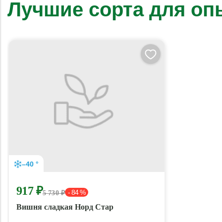
Лучшие сорта для о
–40 °
917 ₽
- 84 %
5 730 ₽
Вишня сладкая Норд Стар