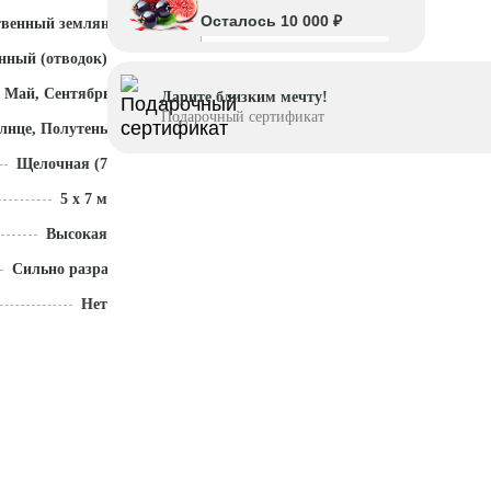
Осталось 10 000 ₽
твенный земляной ком
нный (отводок)
 Май, Сентябрь - Ноябрь
Дарите близким мечту!
Подарочный сертификат
лнце, Полутень
Щелочная (7,5 - 8)
5 x 7 м
Высокая
Сильно разрастается
Нет