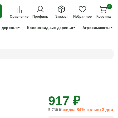
ДЛЯ ТЕХ, КТО УСПЕЕТ!
0
+7 991 898 83 30
Сравнение
Профиль
Заказы
Избранное
Корзина
 деревья
Колоновидные деревья
Агрохимикаты
917 ₽
5 730 ₽
скидка 84% только 3 дня