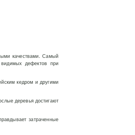
ными качествами. Самый
з видимых дефектов при
ейским кедром и другими
рослые деревья достигают
оправдывает затраченные