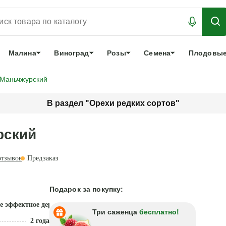
АБРОНИРОВАТЬ
ЛУЧШЕЕ
арочный сертификат
О нас
Еще
Малина
Виноград
Розы
Семена
Плодовые
 Маньчжурский
В раздел "Орехи редких сортов"
рский
тзывов
Предзаказ
Подарок за покупку:
е эффектное дерево
Три саженца
бесплатно!
2 года