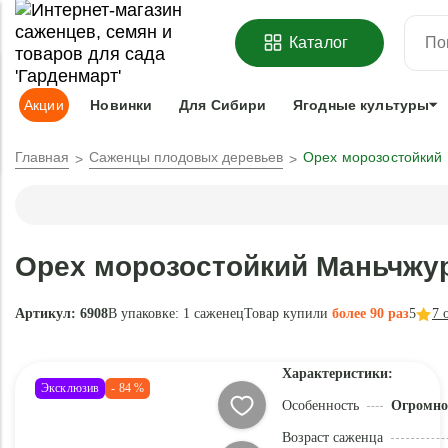
ОФОРМИТЬ
ПРЕДЗАКАЗ
=
З
Каталог
Адрес доставки:
Москва
Доставка и оплата
Гарантии
Под
Акции
Новинки
Для Сибири
Ягодные культуры
Главная
Саженцы плодовых деревьев
Орех морозостойкий
Орех морозостойкий Маньчжу
Артикул: 6908
В упаковке:
1 саженец
Товар купили
более 90 раз
5
7
о
Характеристики:
Эксклюзив
- 84 %
Особенность
Огромно
Возраст саженца