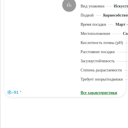
Вид упаковки
Искусс
Подвой
Корнесобстве
Время посадки
Март -
Местоположение
Со
Кислотность почвы (pH)
Расстояние посадки
Засухоустойчивость
Степень разрастаемости
Требует опоры/подвязки
–51 °
Все характеристики