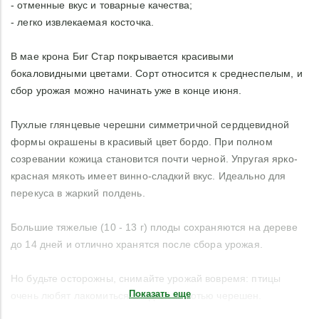
- отменные вкус и товарные качества;
- легко извлекаемая косточка.
В мае крона Биг Стар покрывается красивыми
бокаловидными цветами. Сорт относится к среднеспелым, и
сбор урожая можно начинать уже в конце июня.
Пухлые глянцевые черешни симметричной сердцевидной
формы окрашены в красивый цвет бордо. При полном
созревании кожица становится почти черной. Упругая ярко-
красная мякоть имеет винно-сладкий вкус. Идеально для
перекуса в жаркий полдень.
Большие тяжелые (10 - 13 г) плоды сохраняются на дереве
до 14 дней и отлично хранятся после сбора урожая.
Но будьте осторожны, снимайте урожай вовремя: птицы
Показать еще
очень любят лакомиться сладкой мякотью черешен.