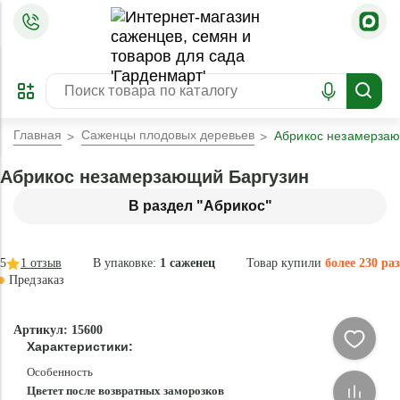
=
ОФОРМИТЬ
ЗАБРОНИРОВАТЬ
ПРЕДЗАКАЗ
ЛУЧШЕЕ
Главная
Саженцы плодовых деревьев
Абрикос незамерзаю
Абрикос незамерзающий Баргузин
В раздел "Абрикос"
5
1
отзыв
В упаковке:
1 саженец
Товар купили
более 230 раз
Предзаказ
–40 °
-
Артикул: 15600
84
Характеристики:
%
Особенность
Цветет после возвратных заморозков