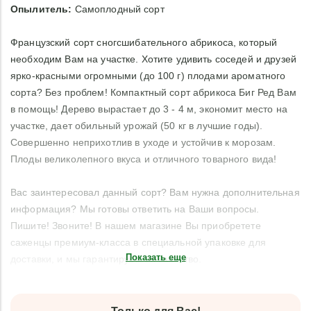
Опылитель:
Самоплодный сорт
Французский сорт сногсшибательного абрикоса, который
необходим Вам на участке. Хотите удивить соседей и друзей
ярко-красными огромными (до 100 г) плодами ароматного
сорта? Без проблем! Компактный сорт абрикоса Биг Ред Вам
в помощь! Дерево вырастает до 3 - 4 м, экономит место на
участке, дает обильный урожай (50 кг в лучшие годы).
Совершенно неприхотлив в уходе и устойчив к морозам.
Плоды великолепного вкуса и отличного товарного вида!
Вас заинтересовал данный сорт? Вам нужна дополнительная
информация? Мы готовы ответить на Ваши вопросы.
Пишите! Звоните! В нашем магазине Вы приобретете
саженцы премиум-класса в специальной упаковке для
Показать еще
доставки, и мы гарантируем их качество.