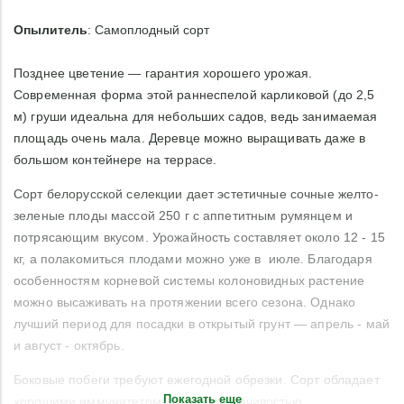
Опылитель
: Самоплодный сорт
Позднее цветение — гарантия хорошего урожая.
Современная форма этой раннеспелой карликовой (до 2,5
м) груши идеальна для небольших садов, ведь занимаемая
площадь очень мала. Деревце можно выращивать даже в
большом контейнере на террасе.
Сорт белорусской селекции дает эстетичные сочные желто-
зеленые плоды массой 250 г с аппетитным румянцем и
потрясающим вкусом. Урожайность составляет около 12 - 15
кг, а полакомиться плодами можно уже в июле. Благодаря
особенностям корневой системы колоновидных растение
можно высаживать на протяжении всего сезона. Однако
лучший период для посадки в открытый грунт — апрель - май
и август - октябрь.
Боковые побеги требуют ежегодной обрезки. Сорт обладает
Показать еще
хорошими иммунитетом, морозоустойчивостью.