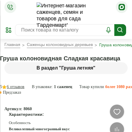
=
ОФОРМИТЬ
ЗАБРОНИРОВАТЬ
ПРЕДЗАКАЗ
ЛУЧШЕЕ
Главная
Саженцы колоновидных деревьев
Груша колонови
Груша колоновидная Сладкая красавица
В раздел "Груша летняя"
5
6
отзывов
В упаковке:
1 саженец
Товар купили
более 1080 раз
Предзаказ
–35 °
-
Артикул: 8060
87
Характеристики:
%
Особенность
Великолепный многогранный вкус