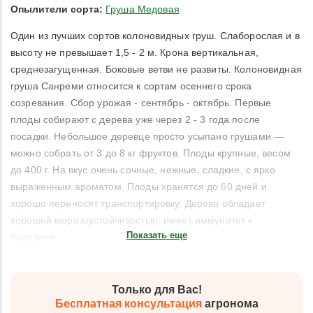
Опылители сорта:
Груша Медовая
Один из лучших сортов колоновидных груш. Слаборослая и в
высоту не превышает 1,5 - 2 м. Крона вертикальная,
среднезагущенная. Боковые ветви не развиты. Колоновидная
груша Санреми относится к сортам осеннего срока
созревания. Сбор урожая - сентябрь - октябрь. Первые
плоды собирают с дерева уже через 2 - 3 года после
посадки. Небольшое деревце просто усыпано грушами —
можно собрать от 3 до 8 кг фруктов. Плоды крупные, весом
до 400 г. На вкус очень сочные, нежные, сладкие, с ярко
выраженным ароматом. Плоды хранятся до 60 дней и
хорошо переносят транспортировку. Дерево обладает
хорошей морозоустойчивостью, имеет иммунитет к
Показать еще
болезням.
Только для Вас!
Бесплатная консультация
агронома