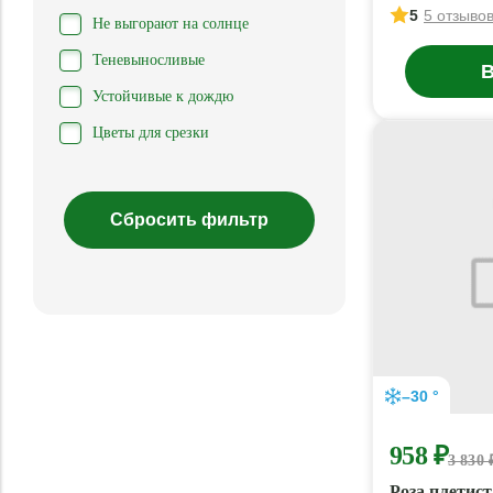
5
5 отзыво
Не выгорают на солнце
Теневыносливые
В
Устойчивые к дождю
Цветы для срезки
–30 °
958 ₽
3 830 
Роза плетис