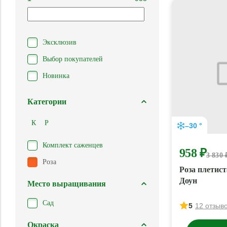
Эксклюзив
Выбор покупателей
Новинка
Категории
К
Р
–30 °
Комплект саженцев
958 ₽
3 830 
Роза
Роза плетис
Доун
Место выращивания
Сад
5
12 отзыв
Окраска