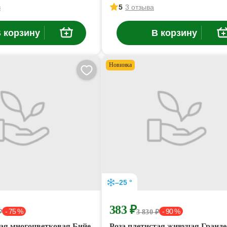
в
5
3 отзыва
 корзину
В корзину
Новинка
–25 °
383 ₽
- 75 %
- 90 %
₽
3 830 ₽
тая многоцветковая Бийе
Роза плетистая живучая Гранде