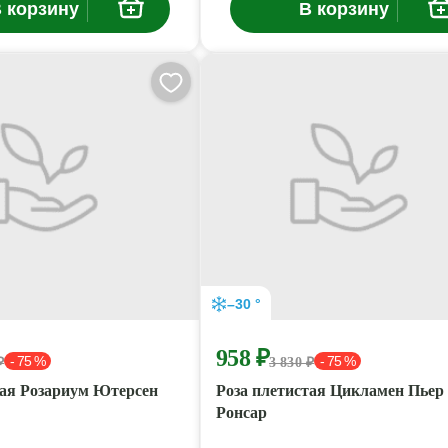
 корзину
В корзину
–30 °
958 ₽
- 75 %
- 75 %
₽
3 830 ₽
тая Розариум Ютерсен
Роза плетистая Цикламен Пьер 
Ронсар