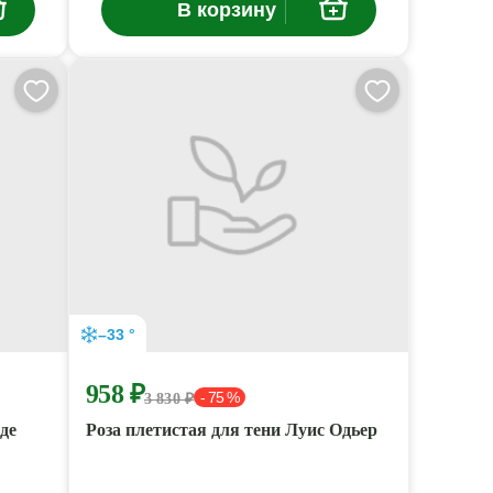
В корзину
–33 °
958 ₽
- 75 %
3 830 ₽
де
Роза плетистая для тени Луис Одьер