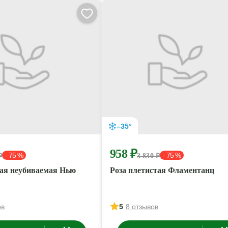
–35°
958 ₽
- 75 %
- 75 %
₽
3 830 ₽
тая неубиваемая Нью
Роза плетистая Фламентанц
ов
5
8 отзывов