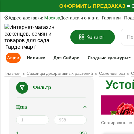
ОФОРМИТЬ
ПРЕДЗАКАЗ
=
З
Адрес доставки:
Москва
Доставка и оплата
Гарантии
Под
Каталог
Акции
Новинки
Для Сибири
Ягодные культуры
Главная
Саженцы декоративных растений
Саженцы роз
С
Усто
Фильтр
Цена
Сортировать по
1
958