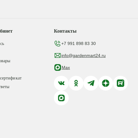
бинет
Контакты
+7 991 898 83 30
сь
info@gardenmart24.ru
овары
Max
сертификат
тветы