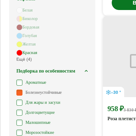
В
Белая
Биколор
Бордовая
Голубая
Желтая
Красная
Ещё (4)
Подборка по особенностям
Ароматные
–30 °
Болезнеустойчивые
Для жары и засухи
958 ₽
3 830 
Долгоцветущие
Роза плетис
Малошипные
Морозостойкие