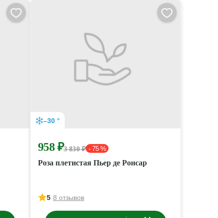
–30 °
958 ₽
- 75 %
3 830 ₽
Роза плетистая Пьер де Ронсар
5
8 отзывов