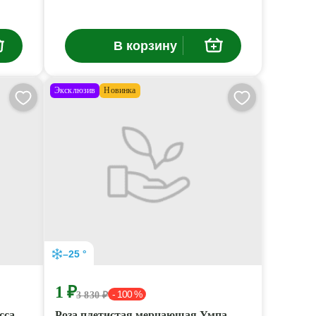
В корзину
Эксклюзив
Новинка
–25 °
1 ₽
- 100 %
3 830 ₽
сса
Роза плетистая мерцающая Умпа