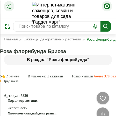
=
ОФОРМИТЬ
ЗАБРОНИРОВАТЬ
ПРЕДЗАКАЗ
ЛУЧШЕЕ
Главная
Саженцы декоративных растений
Роза флорибунд
Роза флорибунда Бриоза
В раздел "Розы флорибунда"
5
2
отзыва
В упаковке:
1 саженец
Товар купили
более 370 раз
Предзаказ
–30 °
-
Артикул: 5330
78
Характеристики:
%
Особенность
Хамелеон - каждый день разная