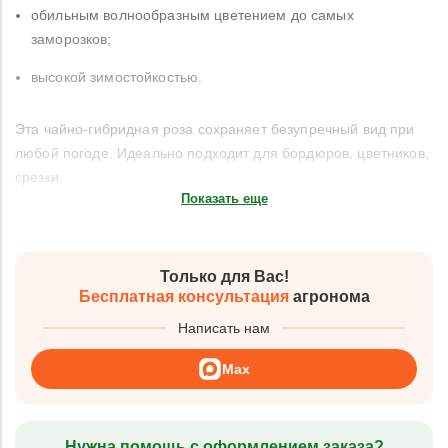
обильным волнообразным цветением до самых
заморозков;
высокой зимостойкостью.
Эта чайно-гибридная роза сохраняет безупречный вид при
любой погоде. Идеально подходит для бордюров, цветников,
срезки.
Показать еще
Только для Вас!
Бесплатная консультация
агронома
Написать нам
Max
Нужна помощь с оформлением заказа?