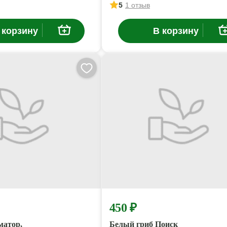
5
1 отзыв
 корзину
В корзину
450 ₽
матор,
Белый гриб Поиск