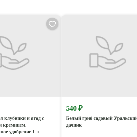
540 ₽
я клубники и ягод c
Белый гриб садовый Уральски
м кремнием,
дачник
ное удобрение 1 л