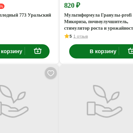
820 ₽
 %
плодный 773 Уральский
Мультиформула Гранулы-profi
Микориза, почвоулучшитель,
стимулятор роста и урожайност
кг
5
1 отзыв
 корзину
В корзину