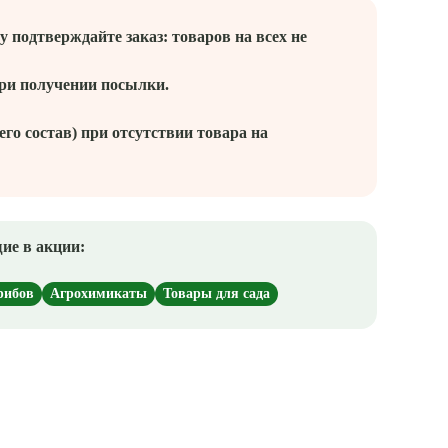
 подтверждайте заказ: товаров на всех не
при получении посылки.
го состав) при отсутствии товара на
ие в акции:
рибов
Агрохимикаты
Товары для сада