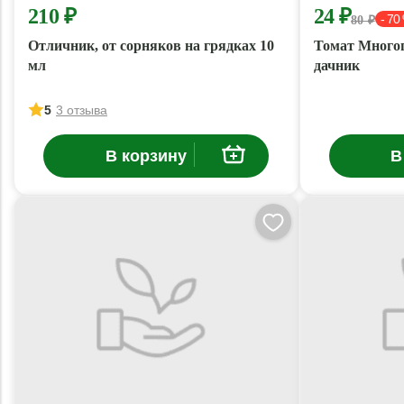
210 ₽
24 ₽
- 70
80 ₽
Отличник, от сорняков на грядках 10
Томат Много
мл
дачник
5
3 отзыва
В корзину
В