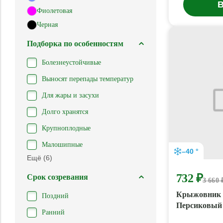
В
Фиолетовая
Черная
Подборка по особенностям
Болезнеустойчивые
Выносят перепады температур
Для жары и засухи
Долго хранятся
Крупноплодные
Малошипные
–40 °
Ещё (6)
732 ₽
Срок созревания
3 660 
Крыжовник
Поздний
Персиковый
Ранний