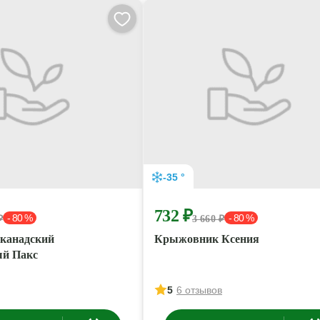
-35 °
732 ₽
- 80 %
- 80 %
₽
3 660 ₽
канадский
Крыжовник Ксения
й Пакс
5
6 отзывов