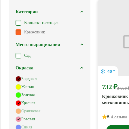
Категории
Комплект саженцев
Крыжовник
Место выращивания
Сад
Окраска
–40 °
Бордовая
732 ₽
Желтая
3 660 
Зеленая
Крыжовник 
мягкошипны
Красная
Оранжевая
5
4 отзыва
Розовая
Синяя