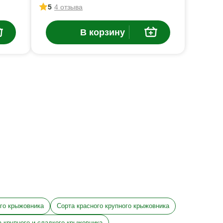
5
4 отзыва
В корзину
ого крыжовника
Сорта красного крупного крыжовника
а крупного и сладкого крыжовника