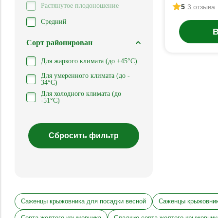
Растянутое плодоношение
5
3 отзыва
Средний
В
Сорт районирован
Для жаркого климата (до +45°С)
Для умеренного климата (до -
34°С)
Для холодного климата (до
-51°С)
Саженцы крыжовника для посадки весной
Саженцы крыжовни
Сорта желтого крыжовника
Сладкие сорта желтого крыжовник