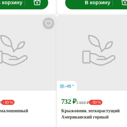
 корзину
В корзину
–45 °
732 ₽
- 80 %
- 80 %
₽
3 660 ₽
 малошипный
Крыжовник легкорастущий
Американский горный