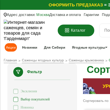
ОФОРМИТЬ
ПРЕДЗАКАЗ
=
З
Адрес доставки:
Москва
Доставка и оплата
Гарантии
Под
Каталог
Акции
Новинки
Для Сибири
Ягодные культуры
Главная
Саженцы ягодных культур
Саженцы крыжовника
Сорт
Фильтр
УР
Эксклюзив
Выбор покупателей
Сортировать по
Новинка