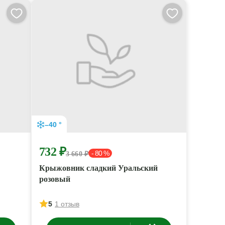
–40 °
732 ₽
- 80 %
3 660 ₽
Крыжовник сладкий Уральский
розовый
5
1 отзыв