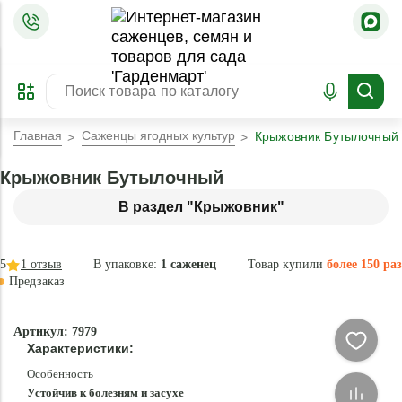
=
ОФОРМИТЬ
ЗАБРОНИРОВАТЬ
ПРЕДЗАКАЗ
ЛУЧШЕЕ
Главная
Саженцы ягодных культур
Крыжовник Бутылочный
Крыжовник Бутылочный
В раздел "Крыжовник"
5
1
отзыв
В упаковке:
1 саженец
Товар купили
более 150 раз
Предзаказ
–35 °
-
Артикул: 7979
80
Характеристики:
%
Особенность
Устойчив к болезням и засухе