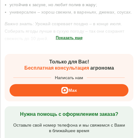
устойчив к засухе, но любит полив в жару;
универсален – хорош свежим, в вареньях, джемах, соусах.
Важно знать:
Урожай созревает поздно – в конце июля.
Собирать ягоды лучше в сухую погоду – так они сохранят
Показать еще
свежесть до 10 дней.
Только для Вас!
Бесплатная консультация
агронома
Написать нам
Max
Нужна помощь с оформлением заказа?
Оставьте свой номер телефона и мы свяжемся с Вами
в ближайшее время