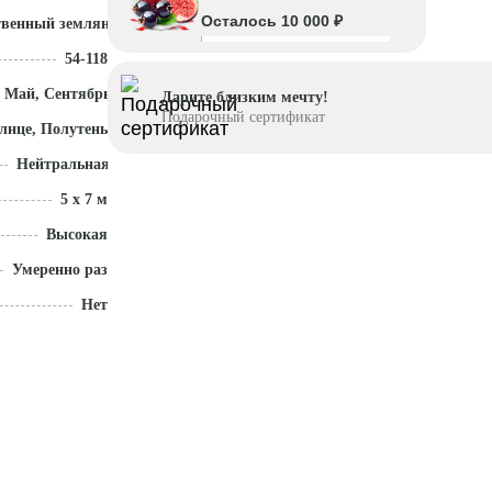
Осталось 10 000 ₽
твенный земляной ком
54-118
 Май, Сентябрь - Октябрь
Дарите близким мечту!
Подарочный сертификат
лнце, Полутень
Нейтральная (5,5 - 7)
5 x 7 м
Высокая
Умеренно разрастается
Нет