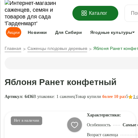
ОФОРМИТЬ
ПРЕДЗАКАЗ
=
З
Каталог
Адрес доставки:
Москва
Доставка и оплата
Гарантии
Под
Акции
Новинки
Для Сибири
Ягодные культуры
Главная
Саженцы плодовых деревьев
Яблоня Ранет конфе
Яблоня Ранет конфетный
Артикул: 6436
В упаковке:
1 саженец
Товар купили
более 10 раз
5
1
о
Характеристики:
Нет в наличии
Особенность
Самые 
Возраст саженца