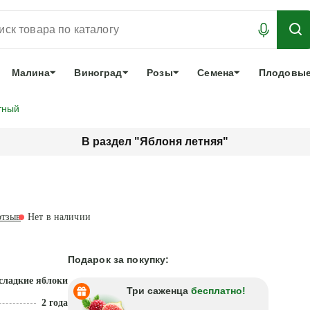
АБРОНИРОВАТЬ
ЛУЧШЕЕ
арочный сертификат
О нас
Еще
Малина
Виноград
Розы
Семена
Плодовые
тный
В раздел "Яблоня летняя"
тзыв
Нет в наличии
Подарок за покупку:
сладкие яблоки
Три саженца
бесплатно!
2 года