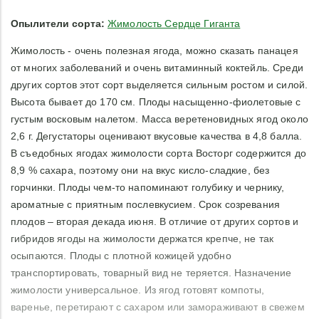
Опылители сорта:
Жимолость Сердце Гиганта
Жимолость - очень полезная ягода, можно сказать панацея
от многих заболеваний и очень витаминный коктейль. Среди
других сортов этот сорт выделяется сильным ростом и силой.
Высота бывает до 170 см. Плоды насыщенно-фиолетовые с
густым восковым налетом. Масса веретеновидных ягод около
2,6 г. Дегустаторы оценивают вкусовые качества в 4,8 балла.
В съедобных ягодах жимолости сорта Восторг содержится до
8,9 % сахара, поэтому они на вкус кисло-сладкие, без
горчинки. Плоды чем-то напоминают голубику и чернику,
ароматные с приятным послевкусием. Срок созревания
плодов – вторая декада июня. В отличие от других сортов и
гибридов ягоды на жимолости держатся крепче, не так
осыпаются. Плоды с плотной кожицей удобно
транспортировать, товарный вид не теряется. Назначение
жимолости универсальное. Из ягод готовят компоты,
варенье, перетирают с сахаром или замораживают в свежем