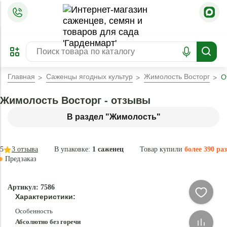
=
ОФОРМИТЬ
ЗАБРОНИРОВАТЬ
ПРЕДЗАКАЗ
ЛУЧШЕЕ
Главная
Саженцы ягодных культур
Жимолость Восторг
О
Жимолость Восторг - отзывы
В раздел "Жимолость"
5
3
отзыва
В упаковке:
1 саженец
Товар купили
более 390 раз
Предзаказ
-40 °
-
Артикул: 7586
80
Характеристики:
%
Особенность
Абсолютно без горечи