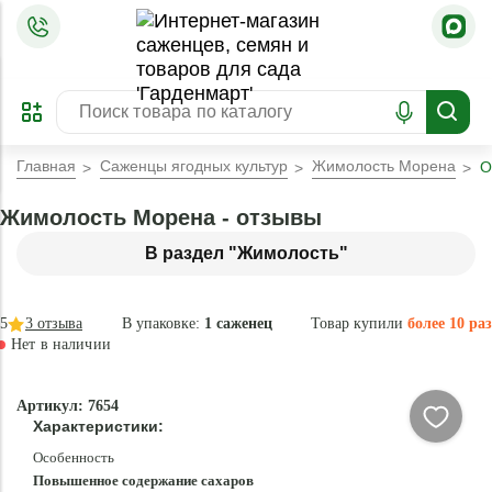
=
ОФОРМИТЬ
ЗАБРОНИРОВАТЬ
ПРЕДЗАКАЗ
ЛУЧШЕЕ
Главная
Саженцы ягодных культур
Жимолость Морена
О
Жимолость Морена - отзывы
В раздел "Жимолость"
5
3
отзыва
В упаковке:
1 саженец
Товар купили
более 10 раз
Нет в наличии
Нет в
Артикул: 7654
наличии
Характеристики:
Особенность
Повышенное содержание сахаров