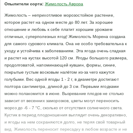
Опылители сорта:
Жимолость Аврора
Жимолость – неприхотливое морозостойкое растение,
которое растет на одном месте до 80 лет. За хорошее
отношение и любовь к себе платит хорошим урожаем
отличных, суперполезных ягод! Жимолость Морена создана
для самого сурового климата. Она не особо требовательна к
уходу и устойчива к заболеваниям. Эта ягода очень сладкая
и растет на кустах высотой 120 см. Ягоды большого размера,
продолговатой, напоминающей кувшин, формы, синие,
покрытые густым восковым налётом из-за чего кажутся
голубыми. Вес одной ягоды 1 - 2 г, в диаметре достигают
полтора сантиметра, длиной до 3 см. Первыми ягодками
можно полакомится в июне. Вызревание плодов не столько
зависит от весенних заморозков, цветы могут переносить
мороз до -6 - 7 °С, сколько от отсутствия солнечного света.
Кустик в период плодоношения выглядит очень декоративно,
и ягоды на нем сохраняются долго, не теряя свой товарный
вид. Жимолость переносит пересадку в любом возрасте и не