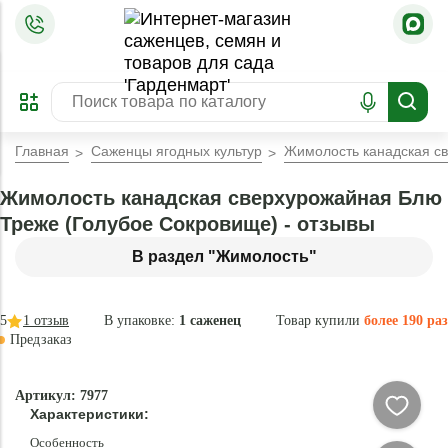
=
ОФОРМИТЬ
ЗАБРОНИРОВАТЬ
ПРЕДЗАКАЗ
ЛУЧШЕЕ
Главная
Саженцы ягодных культур
Жимолость канадская с
Жимолость канадская сверхурожайная Блю
Треже (Голубое Сокровище) - отзывы
В раздел "Жимолость"
5
1
отзыв
В упаковке:
1 саженец
Товар купили
более 190 раз
Предзаказ
–45 °
-
Артикул: 7977
80
Характеристики:
%
Особенность