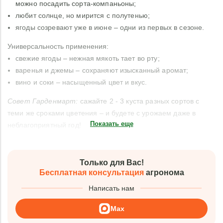
можно посадить сорта-компаньоны;
любит солнце, но мирится с полутенью;
ягоды созревают уже в июне – одни из первых в сезоне.
Универсальность применения:
свежие ягоды – нежная мякоть тает во рту;
варенья и джемы – сохраняют изысканный аромат;
вино и соки – насыщенный цвет и вкус.
Совет Гарденмарт:
сажайте 2 - 3 куста разных сортов с
теми же сроками цветения – и будете с урожаем даже в
Показать еще
неблагоприятный год!
Только для Вас!
Бесплатная консультация
агронома
Написать нам
Max