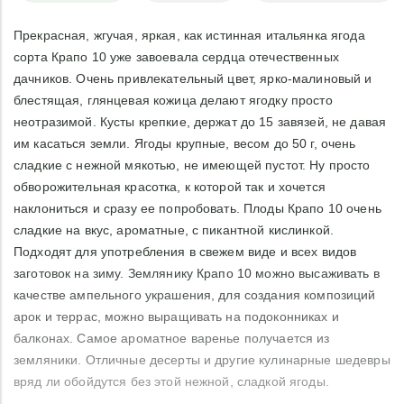
Прекрасная, жгучая, яркая, как истинная итальянка ягода
сорта Крапо 10 уже завоевала сердца отечественных
дачников. Очень привлекательный цвет, ярко-малиновый и
блестящая, глянцевая кожица делают ягодку просто
неотразимой. Кусты крепкие, держат до 15 завязей, не давая
им касаться земли. Ягоды крупные, весом до 50 г, очень
сладкие с нежной мякотью, не имеющей пустот. Ну просто
обворожительная красотка, к которой так и хочется
наклониться и сразу ее попробовать. Плоды Крапо 10 очень
сладкие на вкус, ароматные, с пикантной кислинкой.
Подходят для употребления в свежем виде и всех видов
заготовок на зиму. Землянику Крапо 10 можно высаживать в
качестве ампельного украшения, для создания композиций
арок и террас, можно выращивать на подоконниках и
балконах. Самое ароматное варенье получается из
земляники. Отличные десерты и другие кулинарные шедевры
вряд ли обойдутся без этой нежной, сладкой ягоды.