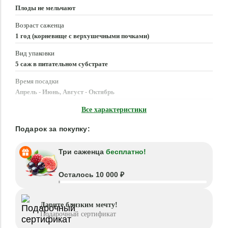
Плоды не мельчают
Возраст саженца
1 год (корневище с верхушечными почками)
Вид упаковки
5 саж в питательном субстрате
Время посадки
Апрель - Июнь, Август - Октябрь
Местоположение
Все характеристики
Солнце, Полутень
Подарок за покупку:
Три саженца
бесплатно!
Осталось 10 000 ₽
Дарите близким мечту!
Подарочный сертификат