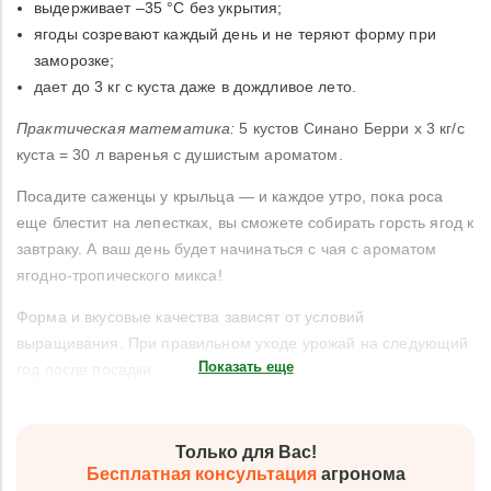
выдерживает –35 °C без укрытия;
ягоды созревают каждый день и не теряют форму при
заморозке;
дает до 3 кг с куста даже в дождливое лето.
Практическая математика:
5 кустов Синано Берри х 3 кг/с
куста = 30 л варенья с душистым ароматом.
Посадите саженцы у крыльца — и каждое утро, пока роса
еще блестит на лепестках, вы сможете собирать горсть ягод к
завтраку. А ваш день будет начинаться с чая с ароматом
ягодно-тропического микса!
Форма и вкусовые качества зависят от условий
выращивания. При правильном уходе урожай на следующий
Показать еще
год после посадки.
Только для Вас!
Бесплатная консультация
агронома