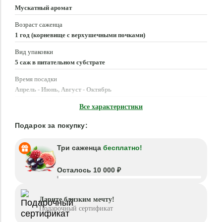
Мускатный аромат
Возраст саженца
1 год (корневище с верхушечными почками)
Вид упаковки
5 саж в питательном субстрате
Время посадки
Апрель - Июнь, Август - Октябрь
Местоположение
Все характеристики
Солнце, Полутень
Подарок за покупку:
Три саженца
бесплатно!
Осталось 10 000 ₽
Дарите близким мечту!
Подарочный сертификат