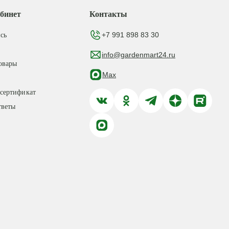
бинет
Контакты
+7 991 898 83 30
сь
info@gardenmart24.ru
овары
Max
сертификат
тветы