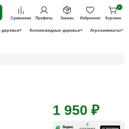
ДЛЯ ТЕХ, КТО УСПЕЕТ!
0
+7 991 898 83 30
Сравнение
Профиль
Заказы
Избранное
Корзина
 деревья
Колоновидные деревья
Агрохимикаты
1 950 ₽
4
платежа