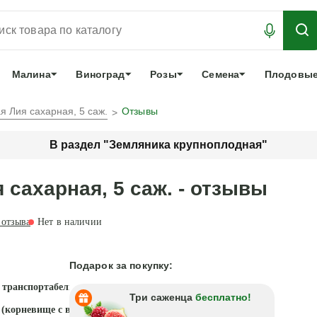
АБРОНИРОВАТЬ
ЛУЧШЕЕ
арочный сертификат
О нас
Еще
Малина
Виноград
Розы
Семена
Плодовые
 Лия сахарная, 5 саж.
Отзывы
В раздел "Земляника крупноплодная"
сахарная, 5 саж. - отзывы
отзыва
Нет в наличии
Подарок за покупку:
 транспортабельность
Три саженца
бесплатно!
д (корневище с верхушечными почками)