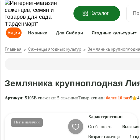
ОФОРМИТЬ
ПРЕДЗАКАЗ
=
З
Каталог
Адрес доставки:
Москва
Доставка и оплата
Гарантии
Под
Акции
Новинки
Для Сибири
Ягодные культуры
Главная
Саженцы ягодных культур
Земляника крупноплодная
Земляника крупноплодная Лия 
Артикул: 5105
В упаковке:
5 саженцев
Товар купили
более 10 раз
5
4
Характеристики:
Нет в наличии
Особенность
Высокая
Возраст саженца
1 го