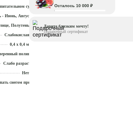
Осталось 10 000 ₽
 питательном субстрате
 - Июнь, Август - Октябрь
лнце, Полутень
Дарите близким мечту!
Подарочный сертификат
Слабокислая (5,1 - 5,5)
0,4 x 0,4 м
меренный полив
Слабо разрастается
Нет
пать снегом приствольный круг