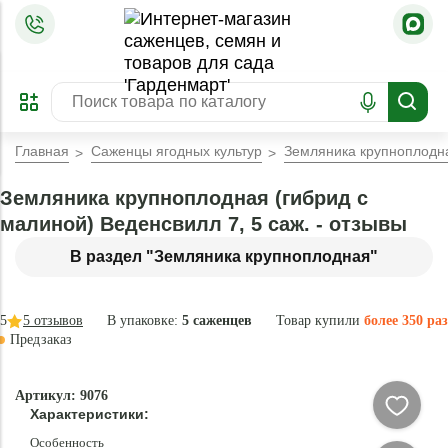
=
ОФОРМИТЬ
ЗАБРОНИРОВАТЬ
ПРЕДЗАКАЗ
ЛУЧШЕЕ
Главная
Саженцы ягодных культур
Земляника крупноплодна
Земляника крупноплодная (гибрид с
малиной) Веденсвилл 7, 5 саж. - отзывы
В раздел "Земляника крупноплодная"
5
5
отзывов
В упаковке:
5 саженцев
Товар купили
более 350 раз
Предзаказ
–35 °
Эксклюзив
Артикул: 9076
- 70 %
Характеристики:
Особенность