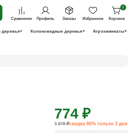
ДЛЯ ТЕХ, КТО УСПЕЕТ!
0
+7 991 898 83 30
Сравнение
Профиль
Заказы
Избранное
Корзина
 деревья
Колоновидные деревья
Агрохимикаты
774 ₽
3 870 ₽
скидка 80% только 3 дня