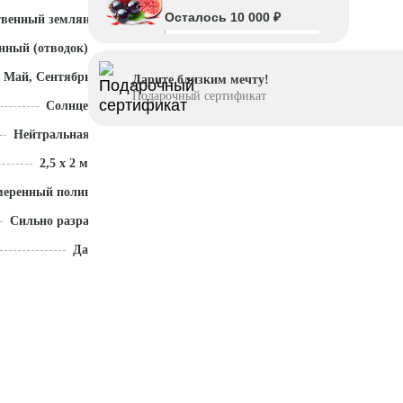
Осталось 10 000 ₽
твенный земляной ком
нный (отводок)
 Май, Сентябрь - Октябрь
Дарите близким мечту!
Подарочный сертификат
Солнце
Нейтральная (5,5 - 7)
2,5 x 2 м
меренный полив
Сильно разрастается
Да