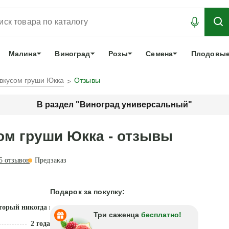
АБРОНИРОВАТЬ
ЛУЧШЕЕ
арочный сертификат
О нас
Еще
Малина
Виноград
Розы
Семена
Плодовые
 вкусом груши Юкка
Отзывы
В раздел "Виноград универсальный"
ом груши Юкка - отзывы
5
отзывов
Предзаказ
Подарок за покупку:
торый никогда не подведет
Три саженца
бесплатно!
2 года