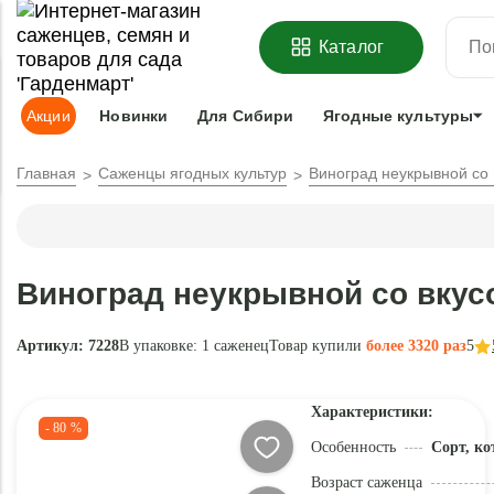
ОФОРМИТЬ
ПРЕДЗАКАЗ
=
З
Каталог
Адрес доставки:
Москва
Доставка и оплата
Гарантии
Под
Акции
Новинки
Для Сибири
Ягодные культуры
Главная
Саженцы ягодных культур
Виноград неукрывной со
Виноград неукрывной со вкус
Артикул: 7228
В упаковке:
1 саженец
Товар купили
более 3320 раз
5
Характеристики:
- 80 %
Особенность
Сорт, ко
Возраст саженца