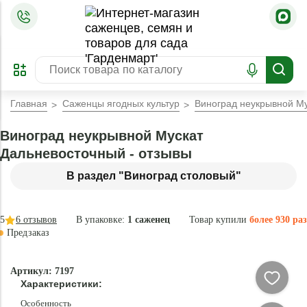
=
ОФОРМИТЬ
ЗАБРОНИРОВАТЬ
ПРЕДЗАКАЗ
ЛУЧШЕЕ
Главная
Саженцы ягодных культур
Виноград неукрывной М
Виноград неукрывной Мускат
Дальневосточный - отзывы
В раздел "Виноград столовый"
5
6
отзывов
В упаковке:
1 саженец
Товар купили
более 930 раз
Предзаказ
–34 °
-
Артикул: 7197
80
Характеристики:
%
Особенность