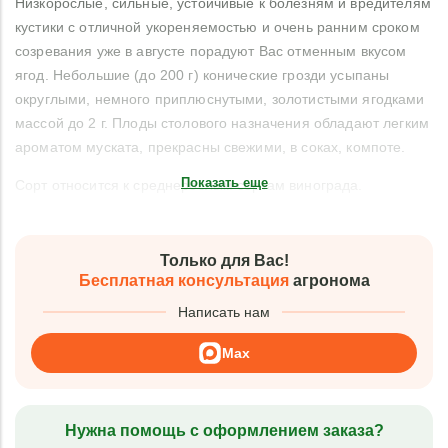
Низкорослые, сильные, устойчивые к болезням и вредителям
кустики с отличной укореняемостью и очень ранним сроком
созревания уже в августе порадуют Вас отменным вкусом
ягод. Небольшие (до 200 г) конические грозди усыпаны
округлыми, немного приплюснутыми, золотистыми ягодками
массой до 2 г. Плоды столового назначения обладают легким
ароматом муската, прекрасны свежими, в соках, компоте.
Показать еще
Сорт относится к среднерослым сортам винограда.
Только для Вас!
Бесплатная консультация
агронома
Написать нам
Max
Нужна помощь с оформлением заказа?