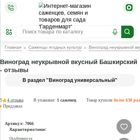
=
ОФОРМИТЬ
ЗАБРОНИРОВАТЬ
ПРЕДЗАКАЗ
ЛУЧШЕЕ
Главная
Саженцы ягодных культур
Виноград неукрывной в
Виноград неукрывной вкусный Башкирский
- отзывы
В раздел "Виноград универсальный"
5
4
отзыва
В упаковке:
1 саженец
Товар купили
более 630 раз
Предзаказ
–35 °
-
Артикул: 7066
80
Характеристики:
%
Особенность