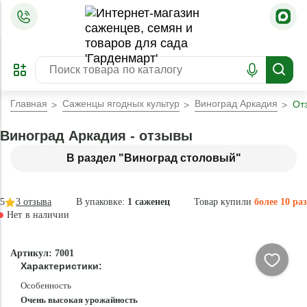
=
ОФОРМИТЬ
ЗАБРОНИРОВАТЬ
ПРЕДЗАКАЗ
ЛУЧШЕЕ
Главная
Саженцы ягодных культур
Виноград Аркадия
От
Виноград Аркадия - отзывы
В раздел "Виноград столовый"
5
3
отзыва
В упаковке:
1 саженец
Товар купили
более 10 раз
Нет в наличии
Нет в
Артикул: 7001
наличии
Характеристики:
Особенность
Очень высокая урожайность