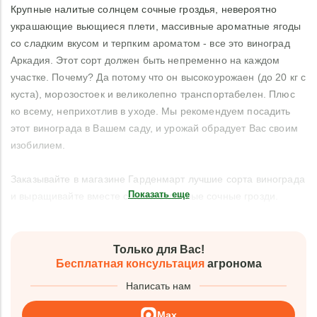
Крупные налитые солнцем сочные гроздья, невероятно
украшающие вьющиеся плети, массивные ароматные ягоды
со сладким вкусом и терпким ароматом - все это виноград
Аркадия. Этот сорт должен быть непременно на каждом
участке. Почему? Да потому что он высокоурожаен (до 20 кг с
куста), морозостоек и великолепно транспортабелен. Плюс
ко всему, неприхотлив в уходе. Мы рекомендуем посадить
этот винограда в Вашем саду, и урожай обрадует Вас своим
изобилием.
Заказывайте в магазине Гарденмарт лучшие сорта винограда
Показать еще
и выращивайте вместе с нами отличные сочные грозди.
Только для Вас!
Бесплатная консультация
агронома
Написать нам
Max