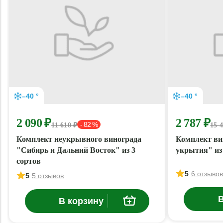
–40 °
–40 °
2 090 ₽
2 787 ₽
- 82 %
11 610 ₽
15 
Комплект неукрывного винограда
Комплект ви
"Сибирь и Дальний Восток" из 3
укрытия" из 
сортов
5
6 отзывов
5
5 отзывов
В
В корзину