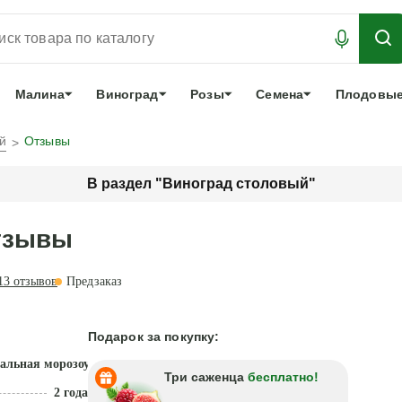
АБРОНИРОВАТЬ
ЛУЧШЕЕ
арочный сертификат
О нас
Еще
Малина
Виноград
Розы
Семена
Плодовые
й
Отзывы
В раздел "Виноград столовый"
отзывы
13
отзывов
Предзаказ
Подарок за покупку:
альная морозоустойчивость
Три саженца
бесплатно!
2 года