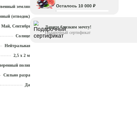
Осталось 10 000 ₽
твенный земляной ком
нный (отводок)
 Май, Сентябрь - Октябрь
Дарите близким мечту!
Подарочный сертификат
Солнце
Нейтральная (5,5 - 7)
2,5 x 2 м
меренный полив
Сильно разрастается
Да