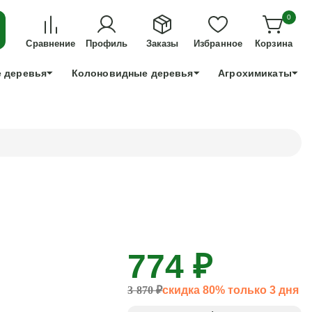
ДЛЯ ТЕХ, КТО УСПЕЕТ!
0
+7 991 898 83 30
Сравнение
Профиль
Заказы
Избранное
Корзина
 деревья
Колоновидные деревья
Агрохимикаты
774 ₽
3 870 ₽
скидка 80% только 3 дня