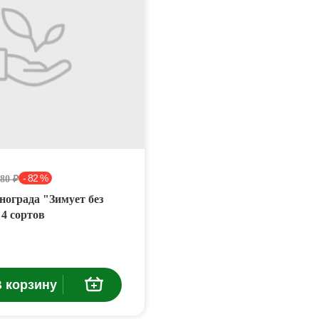
- 82 %
480 ₽
нограда "Зимует без
4 сортов
 корзину