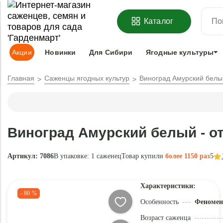
ОФОРМИТЬ
ПРЕДЗАКАЗ
=
З
Каталог
Адрес доставки:
Москва
Доставка и оплата
Гарантии
Под
Акции
Новинки
Для Сибири
Ягодные культуры
Главная
Саженцы ягодных культур
Виноград Амурский белы
Виноград Амурский белый - 
Артикул: 7086
В упаковке:
1 саженец
Товар купили
более 1150 раз
5
Характеристики:
- 80 %
Особенность
Феномен
Возраст саженца