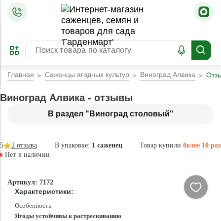
=
ОФОРМИТЬ
ЗАБРОНИРОВАТЬ
ПРЕДЗАКАЗ
ЛУЧШЕЕ
Главная
Саженцы ягодных культур
Виноград Алвика
Отз
Виноград Алвика - отзывы
В раздел "Виноград столовый"
5
2
отзыва
В упаковке:
1 саженец
Товар купили
более 10 раз
Нет в наличии
Нет в
Артикул: 7172
наличии
Характеристики:
Особенность
Ягоды устойчивы к растрескиванию