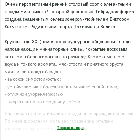
Очень перспективный ранний столовый сорт с элегантными
гроздьями и высокой товарной ценностью. Гибридная форма
создана знаменитым селекционером-любителем Виктором
Калугиным. Родительские сорта: Талисман и Велика.
Крупные (до 30 г) фиолетово-пурпурные яйцевидные ягоды,
напоминающие миниатюрные сливы, покрытые восковым
налетом, сбалансированы по размеру. Кроме отменного
вкуса и тонкого аромата, мясистости и приятного хруста
мякоти, виноград обладает:
- высокой зимостойкостью;
- устойчивостью к болезням, в том числе серой гнили;
- отличной укореняемостью;
- вызреванием на всю длину побега.
Благодаря плотности кожицы плоды не повреждаются осами.
По мере взросления куста вес гроздей значительно
Показать еще
увеличивается и может достигать 1,2 кг.