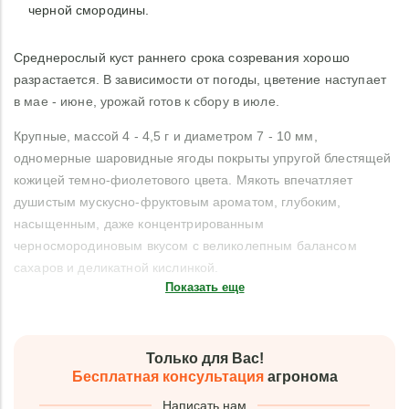
черной смородины.
Среднерослый куст раннего срока созревания хорошо
разрастается. В зависимости от погоды, цветение наступает
в мае - июне, урожай готов к сбору в июле.
Крупные, массой 4 - 4,5 г и диаметром 7 - 10 мм,
одномерные шаровидные ягоды покрыты упругой блестящей
кожицей темно-фиолетового цвета. Мякоть впечатляет
душистым мускусно-фруктовым ароматом, глубоким,
насыщенным, даже концентрированным
черносмородиновым вкусом с великолепным балансом
сахаров и деликатной кислинкой.
Показать еще
Только для Вас!
Бесплатная консультация
агронома
Написать нам