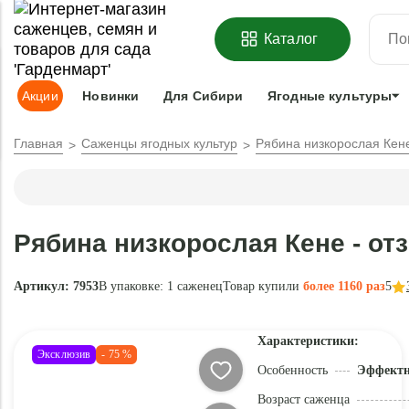
ОФОРМИТЬ
ПРЕДЗАКАЗ
=
З
Каталог
Адрес доставки:
Москва
Доставка и оплата
Гарантии
Под
Акции
Новинки
Для Сибири
Ягодные культуры
Главная
Саженцы ягодных культур
Рябина низкорослая Кен
Рябина низкорослая Кене - о
Артикул: 7953
В упаковке:
1 саженец
Товар купили
более 1160 раз
5
Характеристики:
Эксклюзив
- 75 %
Особенность
Эффектн
Возраст саженца