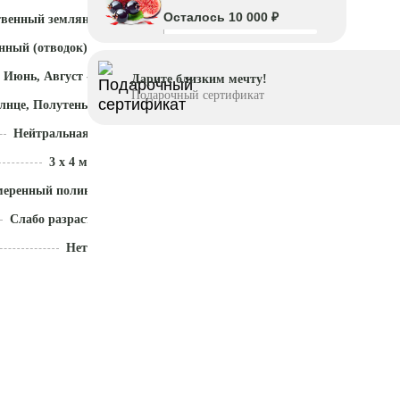
Осталось 10 000 ₽
твенный земляной ком
нный (отводок)
 Июнь, Август - Октябрь
Дарите близким мечту!
Подарочный сертификат
лнце, Полутень
Нейтральная (5,5 - 7)
3 х 4 м
меренный полив
Слабо разрастается
Нет