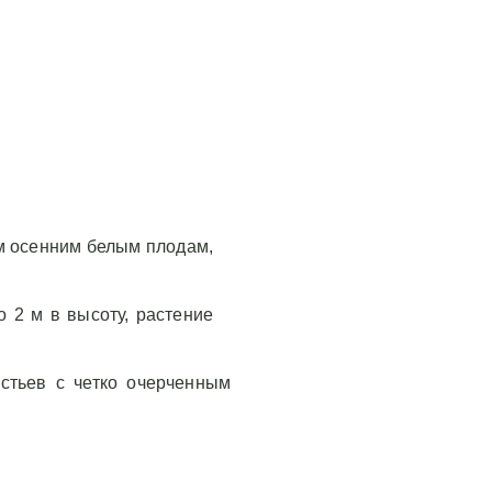
им осенним белым плодам,
 2 м в высоту, растение
стьев с четко очерченным