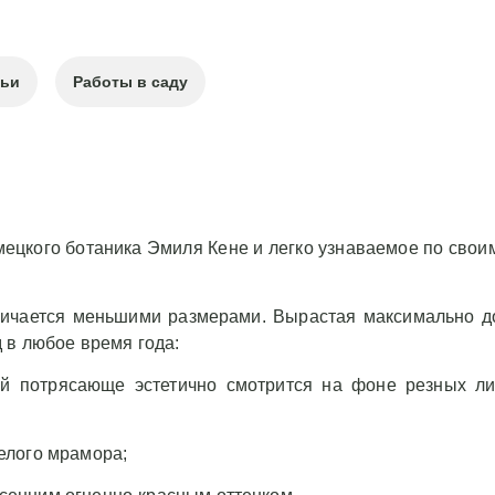
тьи
Работы в саду
мецкого ботаника Эмиля Кене и легко узнаваемое по сво
личается меньшими размерами. Вырастая максимально до
 в любое время года:
ей потрясающе эстетично смотрится на фоне резных ли
елого мрамора;