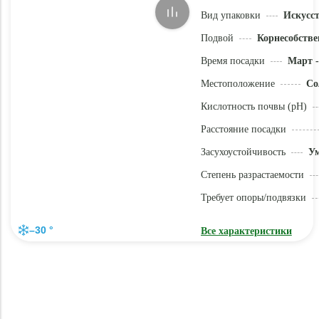
Вид упаковки
Искусс
Подвой
Корнесобстве
Время посадки
Март -
Местоположение
Со
Кислотность почвы (pH)
Расстояние посадки
Засухоустойчивость
У
Степень разрастаемости
Требует опоры/подвязки
–30 °
Все характеристики