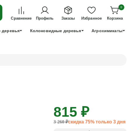
ДЛЯ ТЕХ, КТО УСПЕЕТ!
0
+7 991 898 83 30
Сравнение
Профиль
Заказы
Избранное
Корзина
 деревья
Колоновидные деревья
Агрохимикаты
815 ₽
3 260 ₽
скидка 75% только 3 дня