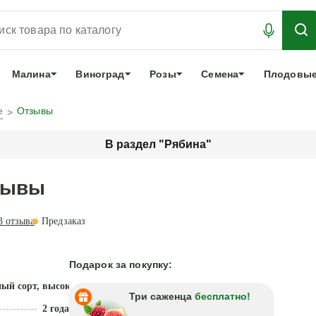
АБРОНИРОВАТЬ
ЛУЧШЕЕ
арочный сертификат
О нас
Еще
Малина
Виноград
Розы
Семена
Плодовые
е
Отзывы
В раздел "Рябина"
тзывы
3
отзыва
Предзаказ
Подарок за покупку:
ый сорт, высокая устойчивость
Три саженца
бесплатно!
2 года