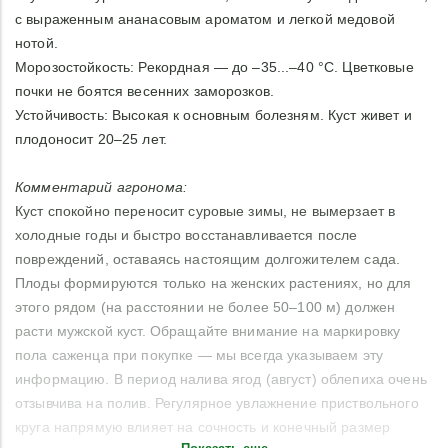
с выраженным ананасовым ароматом и легкой медовой
нотой.
Морозостойкость: Рекордная — до –35...–40 °C. Цветковые
почки не боятся весенних заморозков.
Устойчивость: Высокая к основным болезням. Куст живет и
плодоносит 20–25 лет.
Комментарий агронома:
Куст спокойно переносит суровые зимы, не вымерзает в
холодные годы и быстро восстанавливается после
повреждений, оставаясь настоящим долгожителем сада.
Плоды формируются только на женских растениях, но для
этого рядом (на расстоянии не более 50–100 м) должен
расти мужской куст. Обращайте внимание на маркировку
пола саженца при покупке — мы всегда указываем эту
информацию. В период налива ягод (август) облепиха очень
отзывчива на полив. Регулярное увлажнение приствольного
круга напрямую влияет на сочность и конечный размер