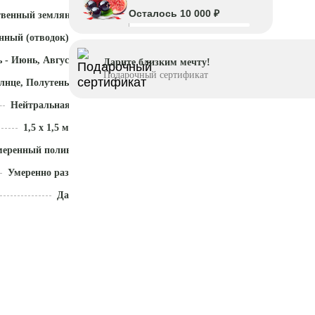
Осталось 10 000 ₽
твенный земляной ком
нный (отводок)
 - Июнь, Август - Октябрь
Дарите близким мечту!
Подарочный сертификат
лнце, Полутень
Нейтральная (5,5 - 7)
1,5 x 1,5 м
меренный полив
Умеренно разрастается
Да