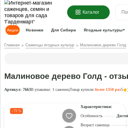
ОФОРМИТЬ
ПРЕДЗАКАЗ
=
З
Каталог
Адрес доставки:
Москва
Доставка и оплата
Гарантии
Под
Акции
Новинки
Для Сибири
Ягодные культуры
Главная
Саженцы ягодных культур
Малиновое дерево Голд
Малиновое дерево Голд - отз
Артикул: 7663
В упаковке:
1 саженец
Товар купили
более 1350 раз
5
Характеристики:
- 75 %
Особенность
Досто
Возраст саженца