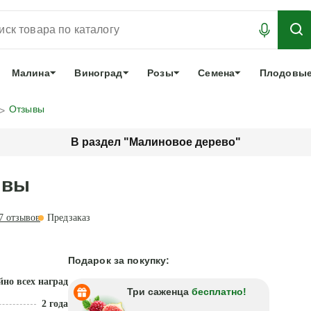
АБРОНИРОВАТЬ
ЛУЧШЕЕ
арочный сертификат
О нас
Еще
Малина
Виноград
Розы
Семена
Плодовые
Отзывы
В раздел "Малиновое дерево"
ывы
7
отзывов
Предзаказ
Подарок за покупку:
йно всех наград
Три саженца
бесплатно!
2 года