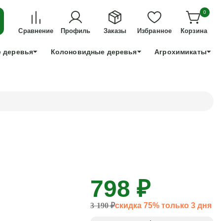
ДЛЯ ТЕХ, КТО УСПЕЕТ!
0
+7 991 898 83 30
Сравнение
Профиль
Заказы
Избранное
Корзина
 деревья
Колоновидные деревья
Агрохимикаты
798 ₽
3 190 ₽
скидка 75% только 3 дня