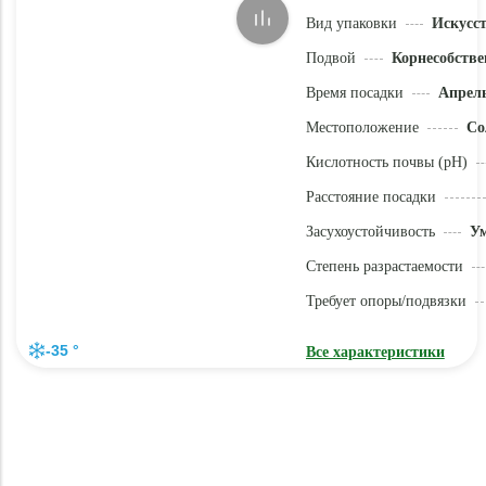
Вид упаковки
Искусс
Подвой
Корнесобстве
Время посадки
Апрель
Местоположение
Со
Кислотность почвы (pH)
Расстояние посадки
Засухоустойчивость
У
Степень разрастаемости
Требует опоры/подвязки
-35 °
Все характеристики