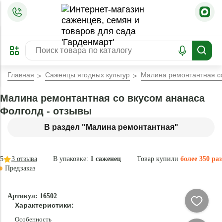
=
ОФОРМИТЬ
ЗАБРОНИРОВАТЬ
ПРЕДЗАКАЗ
ЛУЧШЕЕ
Главная
Саженцы ягодных культур
Малина ремонтантная с
Малина ремонтантная со вкусом ананаса
Фолголд - отзывы
В раздел "Малина ремонтантная"
5
3
отзыва
В упаковке:
1 саженец
Товар купили
более 350 раз
Предзаказ
–34 °
-
Артикул: 16502
75
Характеристики:
%
Особенность