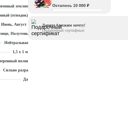
Осталось 10 000 ₽
твенный земляной ком
нный (отводок)
 Июнь, Август - Октябрь
Дарите близким мечту!
Подарочный сертификат
лнце, Полутень
Нейтральная (5,5 - 7)
1,5 x 1 м
меренный полив
Сильно разрастается
Да