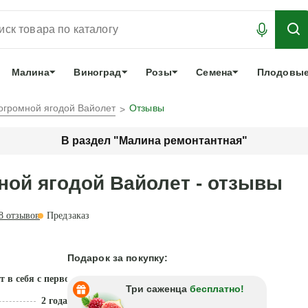
АБРОНИРОВАТЬ
ЛУЧШЕЕ
арочный сертификат
О нас
Еще
Малина
Виноград
Розы
Семена
Плодовые
огромной ягодой Вайолет
Отзывы
В раздел "Малина ремонтантная"
ной ягодой Вайолет - отзывы
8
отзывов
Предзаказ
Подарок за покупку:
 в себя с первой ягоды
Три саженца
бесплатно!
2 года