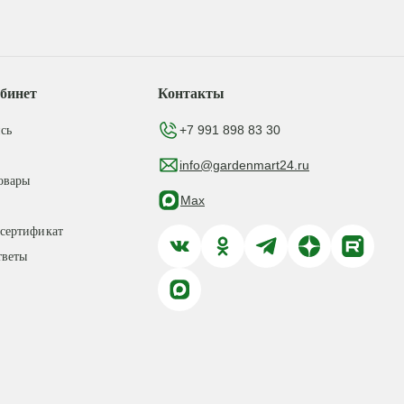
бинет
Контакты
+7 991 898 83 30
сь
info@gardenmart24.ru
овары
Max
сертификат
тветы