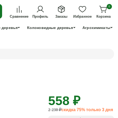
ДЛЯ ТЕХ, КТО УСПЕЕТ!
0
+7 991 898 83 30
Сравнение
Профиль
Заказы
Избранное
Корзина
 деревья
Колоновидные деревья
Агрохимикаты
558 ₽
2 230 ₽
скидка 75% только 3 дня