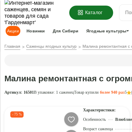
ОФОРМИТЬ
ПРЕДЗАКАЗ
=
З
Каталог
Адрес доставки:
Москва
Доставка и оплата
Гарантии
Под
Акции
Новинки
Для Сибири
Ягодные культуры
Главная
Саженцы ягодных культур
Малина ремонтантная с 
Малина ремонтантная с огром
Артикул: 16501
В упаковке:
1 саженец
Товар купили
более 940 раз
5
Характеристики:
- 75 %
Особенность
Влюбляет
Возраст саженца