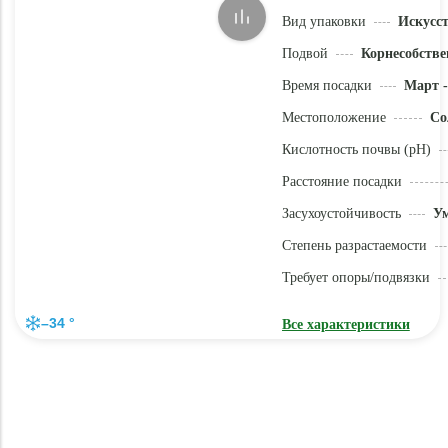
Вид упаковки
Искусс
Подвой
Корнесобстве
Время посадки
Март -
Местоположение
Со
Кислотность почвы (pH)
Расстояние посадки
Засухоустойчивость
У
Степень разрастаемости
Требует опоры/подвязки
–34 °
Все характеристики