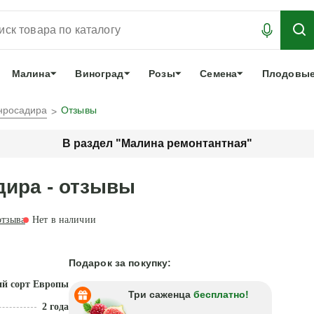
АБРОНИРОВАТЬ
ЛУЧШЕЕ
арочный сертификат
О нас
Еще
Малина
Виноград
Розы
Семена
Плодовые
нросадира
Отзывы
В раздел "Малина ремонтантная"
дира - отзывы
тзыва
Нет в наличии
Подарок за покупку:
й сорт Европы
Три саженца
бесплатно!
2 года