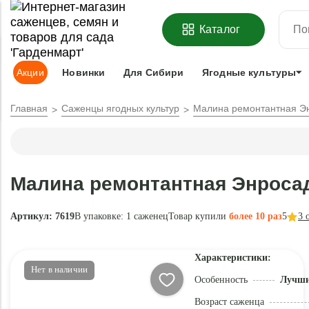
ОФОРМИТЬ
ПРЕДЗАКАЗ
=
З
Каталог
Адрес доставки:
Москва
Доставка и оплата
Гарантии
Под
Акции
Новинки
Для Сибири
Ягодные культуры
Главная
Саженцы ягодных культур
Малина ремонтантная Э
Малина ремонтантная Энроса
Артикул: 7619
В упаковке:
1 саженец
Товар купили
более 10 раз
5
3
о
Характеристики:
Нет в наличии
Особенность
Лучши
Возраст саженца