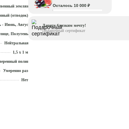
Осталось 10 000 ₽
твенный земляной ком
нный (отводок)
 - Июнь, Август - Октябрь
Дарите близким мечту!
Подарочный сертификат
лнце, Полутень
Нейтральная (5,5 - 7)
1,5 x 1 м
меренный полив
Умеренно разрастается
Нет