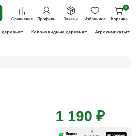
ДЛЯ ТЕХ, КТО УСПЕЕТ!
0
+7 991 898 83 30
Сравнение
Профиль
Заказы
Избранное
Корзина
 деревья
Колоновидные деревья
Агрохимикаты
1 190 ₽
4
платежа