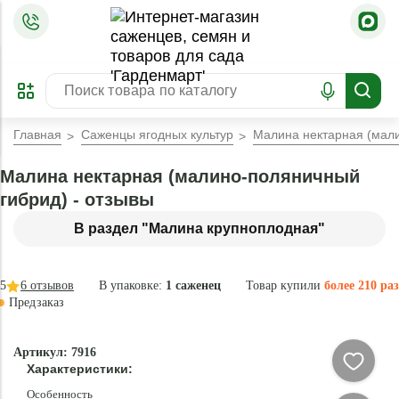
=
ОФОРМИТЬ
ЗАБРОНИРОВАТЬ
ПРЕДЗАКАЗ
ЛУЧШЕЕ
Главная
Саженцы ягодных культур
Малина нектарная (мал
Малина нектарная (малино-поляничный
гибрид) - отзывы
В раздел "Малина крупноплодная"
5
6
отзывов
В упаковке:
1 саженец
Товар купили
более 210 раз
Предзаказ
–40 °
Эксклюзив
Артикул: 7916
- 75 %
Характеристики:
Особенность