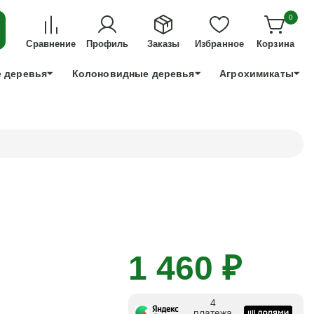
ДЛЯ ТЕХ, КТО УСПЕЕТ!
0
+7 991 898 83 30
Сравнение
Профиль
Заказы
Избранное
Корзина
 деревья
Колоновидные деревья
Агрохимикаты
1 460 ₽
4
платежа