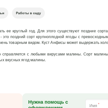
тьи
Работы в саду
ать ее круглый год. Для этого существуют поздние сорт
- это поздний сорт крупноплодной ягоды с превосходны
чень товарным видом. Куст Анфисы может выдержать холод
ко справляется с любыми вирусами малины. Сорт малин
мых вкусных ягод малины.
Нужна помощь с
*
Имя
оформлением