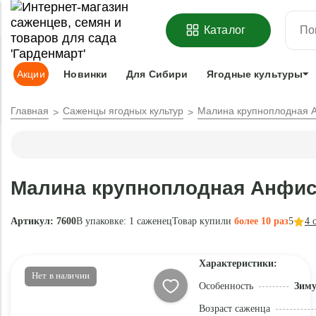
ОФОРМИТЬ
ПРЕДЗАКАЗ
=
З
Каталог
Адрес доставки:
Москва
Доставка и оплата
Гарантии
Под
Акции
Новинки
Для Сибири
Ягодные культуры
Главная
Саженцы ягодных культур
Малина крупноплодная 
Малина крупноплодная Анфис
Артикул: 7600
В упаковке:
1 саженец
Товар купили
более 10 раз
5
4
о
Характеристики:
Нет в наличии
Особенность
Зиму
Возраст саженца