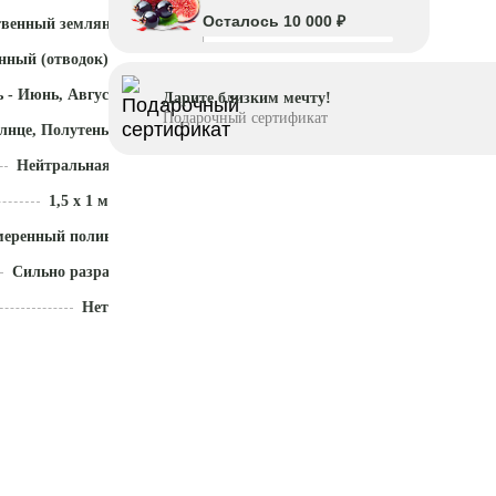
Осталось 10 000 ₽
твенный земляной ком
нный (отводок)
 - Июнь, Август - Октябрь
Дарите близким мечту!
Подарочный сертификат
лнце, Полутень
Нейтральная (5,5 - 7)
1,5 x 1 м
меренный полив
Сильно разрастается
Нет