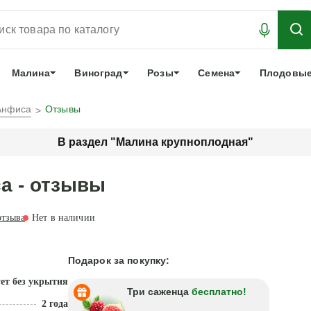
АБРОНИРОВАТЬ
ЛУЧШЕЕ
арочный сертификат
О нас
Еще
Малина
Виноград
Розы
Семена
Плодовые
Анфиса
Отзывы
В раздел "Малина крупноплодная"
а - отзывы
тзыва
Нет в наличии
Подарок за покупку:
ет без укрытия
Три саженца
бесплатно!
2 года