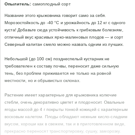
Опылитель:
самоплодный сорт
Название этого крыжовника говорит само за себя.
Морозостойкость до -40 °С и урожайность до 12 кг с одного
куста! Добавьте сюда устойчивость к грибковым болезням,
отличный вкус красивых ярко-малиновых плодов — и сорт
Северный капитан смело можно назвать одним из лучших.
Небольшой (до 100 см) позднеспелый кустарник не
требователен к составу почвы, переносит даже сильную
тень, без проблем приживается не только на ровной
местности, но и обрывистых склонах.
Растение имеет характерные для крыжовника колючие
стебли, очень декоративно цветет и плодоносит. Овальные
ягоды массой до 4 г покрыты тонкой кожицей с характерным
восковым налетом. Плоды обладают нежным кисло-сладким
вкусом, хороши как в свежем, так и в приготовленном виде,
прекрасно переносят транспортировку, сушку, заморозку.