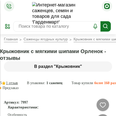
=
ОФОРМИТЬ
ЗАБРОНИРОВАТЬ
ПРЕДЗАКАЗ
ЛУЧШЕЕ
Главная
Саженцы ягодных культур
Крыжовник с мягкими ш
Крыжовник с мягкими шипами Орленок -
отзывы
В раздел "Крыжовник"
5
1
отзыв
В упаковке:
1 саженец
Товар купили
более 160 раз
Предзаказ
–45 °
-
Артикул: 7997
80
Характеристики:
%
Особенность