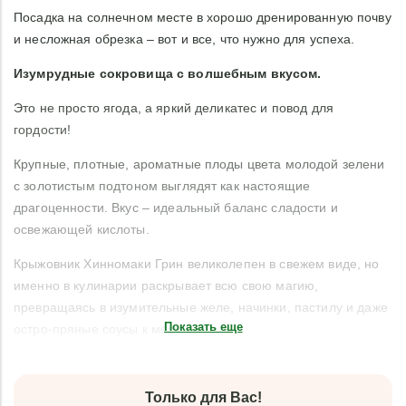
Посадка на солнечном месте в хорошо дренированную почву
и несложная обрезка – вот и все, что нужно для успеха.
Изумрудные сокровища с волшебным вкусом.
Это не просто ягода, а яркий деликатес и повод для
гордости!
Крупные, плотные, ароматные плоды цвета молодой зелени
с золотистым подтоном выглядят как настоящие
драгоценности. Вкус – идеальный баланс сладости и
освежающей кислоты.
Крыжовник Хинномаки Грин великолепен в свежем виде, но
именно в кулинарии раскрывает всю свою магию,
превращаясь в изумительные желе, начинки, пастилу и даже
Показать еще
остро-пряные соусы к мясу.
Только для Вас!