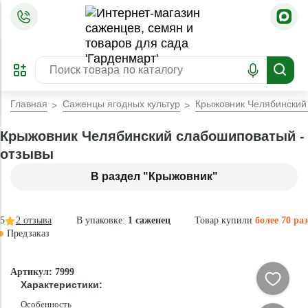
=
ОФОРМИТЬ
ЗАБРОНИРОВАТЬ
ПРЕДЗАКАЗ
ЛУЧШЕЕ
Главная
Саженцы ягодных культур
Крыжовник Челябинский
Крыжовник Челябинский слабошиповатый -
отзывы
В раздел "Крыжовник"
5
2
отзыва
В упаковке:
1 саженец
Товар купили
более 70 раз
Предзаказ
–40 °
-
Артикул: 7999
80
Характеристики:
%
Особенность